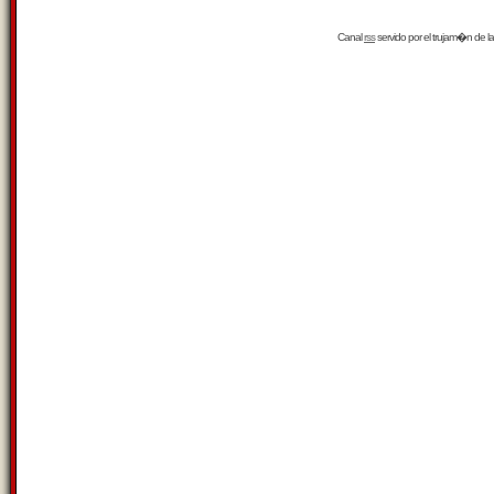
Canal
rss
servido por el
trujam�n
de la