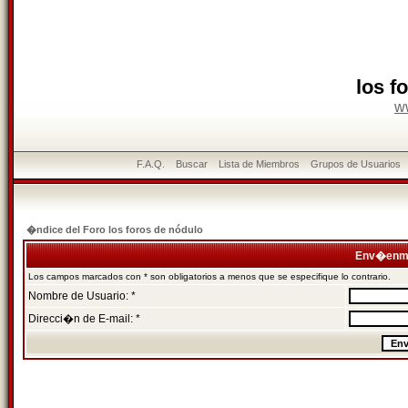
los f
w
F.A.Q.
Buscar
Lista de Miembros
Grupos de Usuarios
�ndice del Foro los foros de nódulo
Env�enme
Los campos marcados con * son obligatorios a menos que se especifique lo contrario.
Nombre de Usuario: *
Direcci�n de E-mail: *