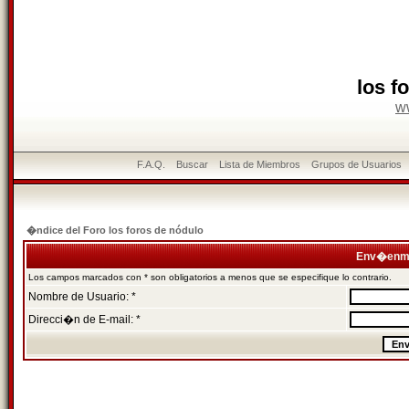
los f
w
F.A.Q.
Buscar
Lista de Miembros
Grupos de Usuarios
�ndice del Foro los foros de nódulo
Env�enme
Los campos marcados con * son obligatorios a menos que se especifique lo contrario.
Nombre de Usuario: *
Direcci�n de E-mail: *