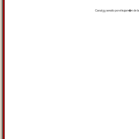
Canal
rss
servido por el
trujam�n
de la