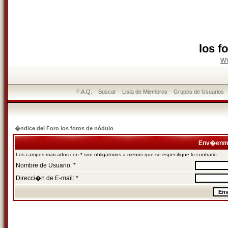
los f
w
F.A.Q.
Buscar
Lista de Miembros
Grupos de Usuarios
�ndice del Foro los foros de nódulo
Env�enme
Los campos marcados con * son obligatorios a menos que se especifique lo contrario.
Nombre de Usuario: *
Direcci�n de E-mail: *