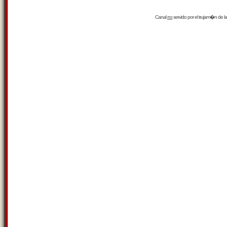
Canal
rss
servido por el
trujam�n
de la