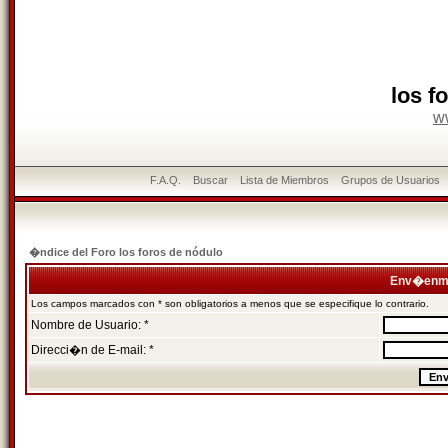
los f
w
F.A.Q.
Buscar
Lista de Miembros
Grupos de Usuarios
�ndice del Foro los foros de nódulo
Env�enme
Los campos marcados con * son obligatorios a menos que se especifique lo contrario.
Nombre de Usuario: *
Direcci�n de E-mail: *