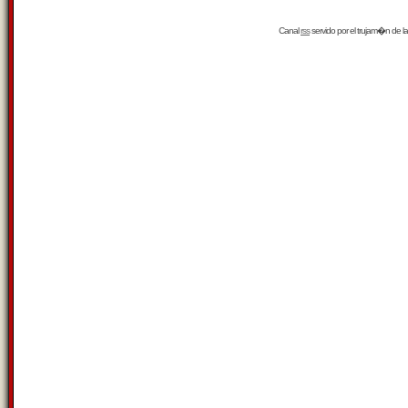
Canal
rss
servido por el
trujam�n
de la