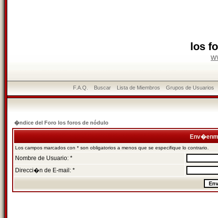
los f
w
F.A.Q.
Buscar
Lista de Miembros
Grupos de Usuarios
�ndice del Foro los foros de nódulo
Env�enme
Los campos marcados con * son obligatorios a menos que se especifique lo contrario.
Nombre de Usuario: *
Direcci�n de E-mail: *