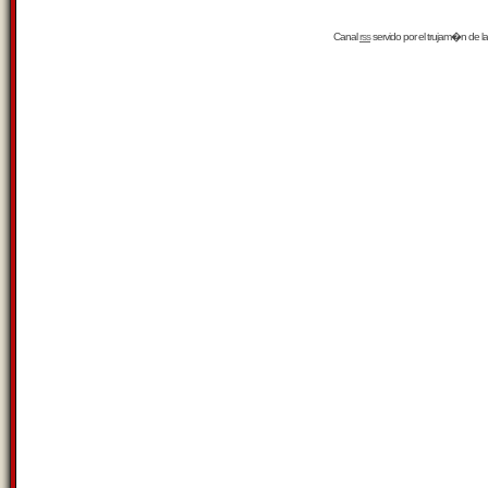
Canal
rss
servido por el
trujam�n
de la