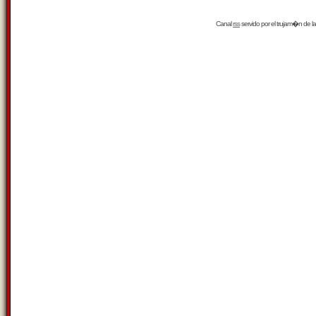
Canal
rss
servido por el
trujam�n
de la