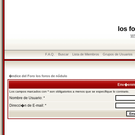
los f
w
F.A.Q.
Buscar
Lista de Miembros
Grupos de Usuarios
�ndice del Foro los foros de nódulo
Env�enme
Los campos marcados con * son obligatorios a menos que se especifique lo contrario.
Nombre de Usuario: *
Direcci�n de E-mail: *