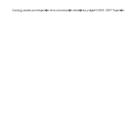
Canal
rss
servido por el
trujam�n
de la comunicaci�n electr�nica y digital © 2003 - 2007 Trujam�n