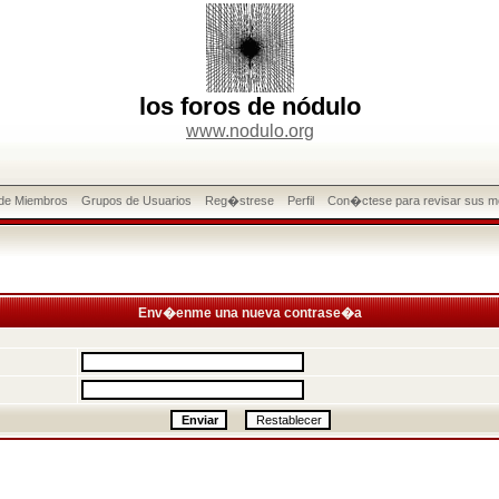
los foros de nódulo
www.nodulo.org
 de Miembros
Grupos de Usuarios
Reg�strese
Perfil
Con�ctese para revisar sus m
Env�enme una nueva contrase�a