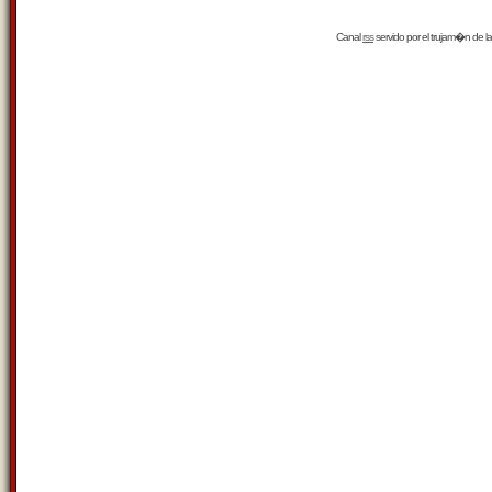
Canal
rss
servido por el
trujam�n
de la