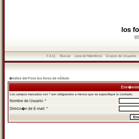
los f
w
F.A.Q.
Buscar
Lista de Miembros
Grupos de Usuarios
�ndice del Foro los foros de nódulo
Env�enme
Los campos marcados con * son obligatorios a menos que se especifique lo contrario.
Nombre de Usuario: *
Direcci�n de E-mail: *