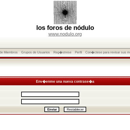
los foros de nódulo
www.nodulo.org
 de Miembros
Grupos de Usuarios
Reg�strese
Perfil
Con�ctese para revisar sus m
Env�enme una nueva contrase�a