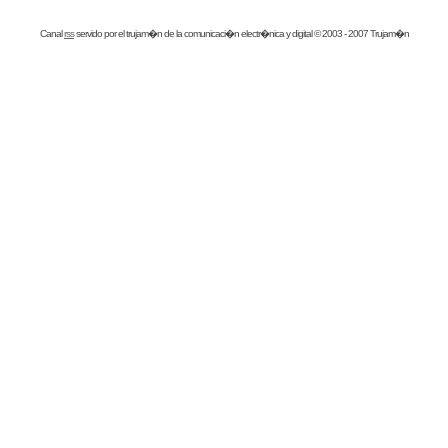
Canal
rss
servido por el
trujam�n
de la comunicaci�n electr�nica y digital © 2003 - 2007 Trujam�n