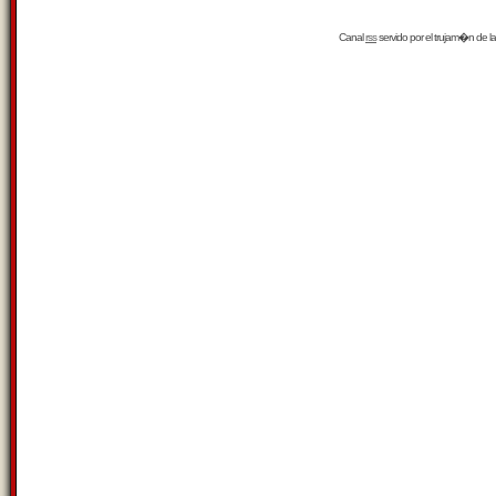
Canal
rss
servido por el
trujam�n
de la