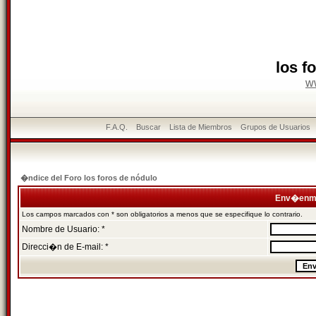
los f
w
F.A.Q.
Buscar
Lista de Miembros
Grupos de Usuarios
�ndice del Foro los foros de nódulo
Env�enme
Los campos marcados con * son obligatorios a menos que se especifique lo contrario.
Nombre de Usuario: *
Direcci�n de E-mail: *