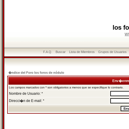
los f
w
F.A.Q.
Buscar
Lista de Miembros
Grupos de Usuarios
�ndice del Foro los foros de nódulo
Env�enme
Los campos marcados con * son obligatorios a menos que se especifique lo contrario.
Nombre de Usuario: *
Direcci�n de E-mail: *