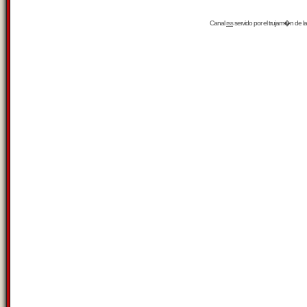
Canal
rss
servido por el
trujam�n
de la