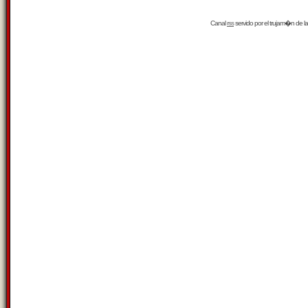
Canal
rss
servido por el
trujam�n
de la