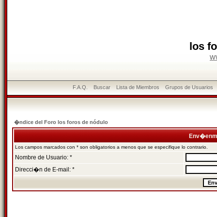
los f
w
F.A.Q.
Buscar
Lista de Miembros
Grupos de Usuarios
�ndice del Foro los foros de nódulo
Env�enme
Los campos marcados con * son obligatorios a menos que se especifique lo contrario.
Nombre de Usuario: *
Direcci�n de E-mail: *