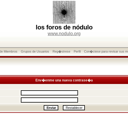
los foros de nódulo
www.nodulo.org
 de Miembros
Grupos de Usuarios
Reg�strese
Perfil
Con�ctese para revisar sus m
Env�enme una nueva contrase�a