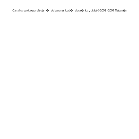
Canal
rss
servido por el
trujam�n
de la comunicaci�n electr�nica y digital © 2003 - 2007 Trujam�n