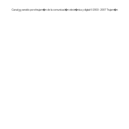
Canal
rss
servido por el
trujam�n
de la comunicaci�n electr�nica y digital © 2003 - 2007 Trujam�n