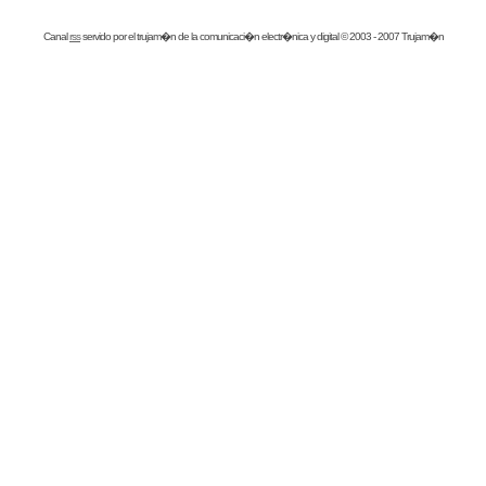
Canal
rss
servido por el
trujam�n
de la comunicaci�n electr�nica y digital © 2003 - 2007 Trujam�n