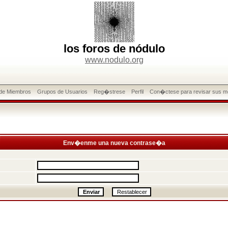
los foros de nódulo
www.nodulo.org
 de Miembros
Grupos de Usuarios
Reg�strese
Perfil
Con�ctese para revisar sus m
Env�enme una nueva contrase�a