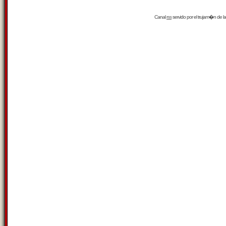
Canal
rss
servido por el
trujam�n
de la