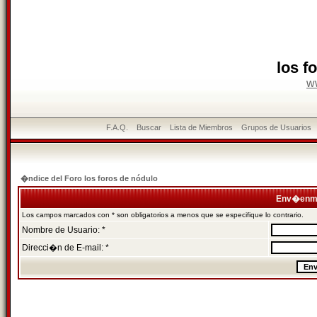
los f
w
F.A.Q.
Buscar
Lista de Miembros
Grupos de Usuarios
�ndice del Foro los foros de nódulo
Env�enme
Los campos marcados con * son obligatorios a menos que se especifique lo contrario.
Nombre de Usuario: *
Direcci�n de E-mail: *