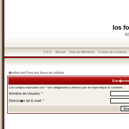
los f
w
F.A.Q.
Buscar
Lista de Miembros
Grupos de Usuarios
�ndice del Foro los foros de nódulo
Env�enme
Los campos marcados con * son obligatorios a menos que se especifique lo contrario.
Nombre de Usuario: *
Direcci�n de E-mail: *