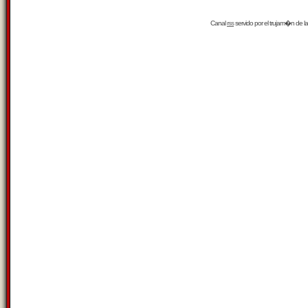
Canal
rss
servido por el
trujam�n
de la