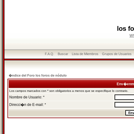
los f
w
F.A.Q.
Buscar
Lista de Miembros
Grupos de Usuarios
�ndice del Foro los foros de nódulo
Env�enme
Los campos marcados con * son obligatorios a menos que se especifique lo contrario.
Nombre de Usuario: *
Direcci�n de E-mail: *