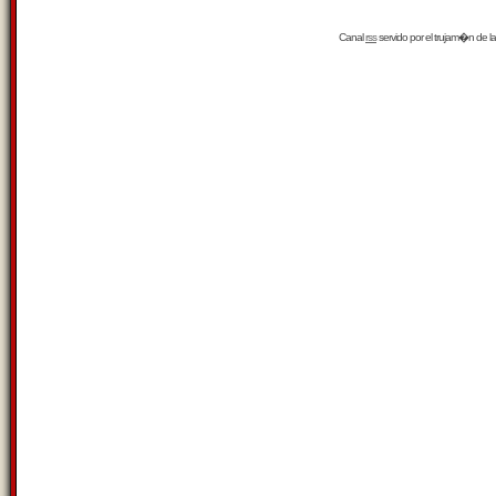
Canal
rss
servido por el
trujam�n
de la