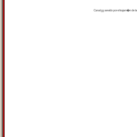
Canal
rss
servido por el
trujam�n
de la