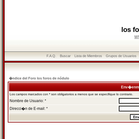
los f
w
F.A.Q.
Buscar
Lista de Miembros
Grupos de Usuarios
�ndice del Foro los foros de nódulo
Env�enme
Los campos marcados con * son obligatorios a menos que se especifique lo contrario.
Nombre de Usuario: *
Direcci�n de E-mail: *