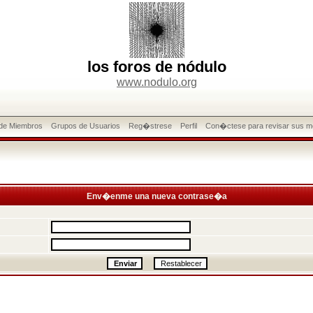
los foros de nódulo
www.nodulo.org
 de Miembros
Grupos de Usuarios
Reg�strese
Perfil
Con�ctese para revisar sus m
Env�enme una nueva contrase�a