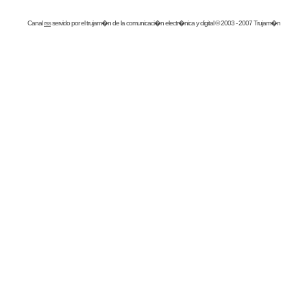
Canal
rss
servido por el
trujam�n
de la comunicaci�n electr�nica y digital © 2003 - 2007 Trujam�n