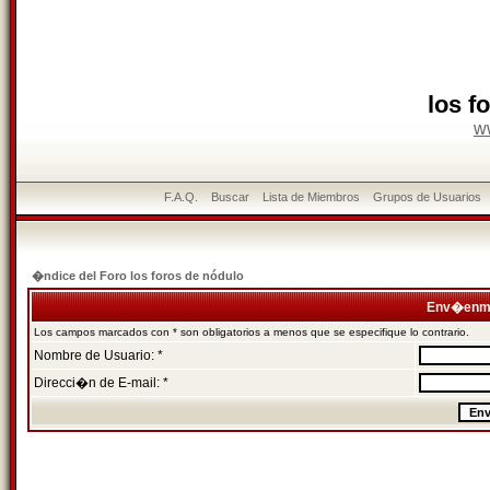
los f
w
F.A.Q.
Buscar
Lista de Miembros
Grupos de Usuarios
�ndice del Foro los foros de nódulo
Env�enme
Los campos marcados con * son obligatorios a menos que se especifique lo contrario.
Nombre de Usuario: *
Direcci�n de E-mail: *