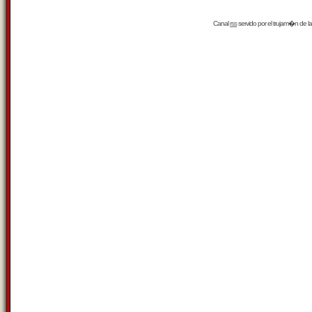
Canal
rss
servido por el
trujam�n
de la