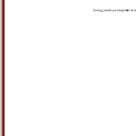
Canal
rss
servido por el
trujam�n
de la