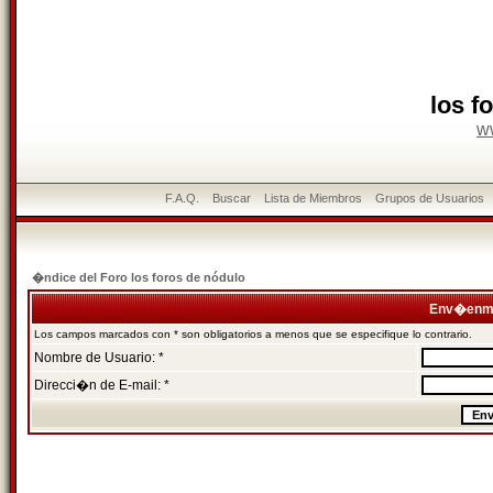
los f
w
F.A.Q.
Buscar
Lista de Miembros
Grupos de Usuarios
�ndice del Foro los foros de nódulo
Env�enme
Los campos marcados con * son obligatorios a menos que se especifique lo contrario.
Nombre de Usuario: *
Direcci�n de E-mail: *