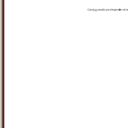
Canal
rss
servido por el
trujam�n
de la