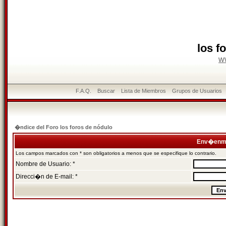
los f
w
F.A.Q.
Buscar
Lista de Miembros
Grupos de Usuarios
�ndice del Foro los foros de nódulo
Env�enme
Los campos marcados con * son obligatorios a menos que se especifique lo contrario.
Nombre de Usuario: *
Direcci�n de E-mail: *