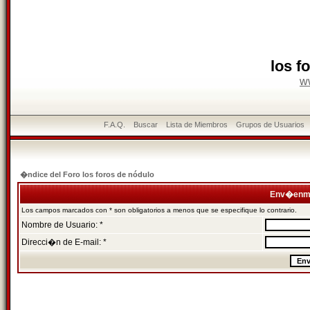
los f
w
F.A.Q.
Buscar
Lista de Miembros
Grupos de Usuarios
�ndice del Foro los foros de nódulo
Env�enme
Los campos marcados con * son obligatorios a menos que se especifique lo contrario.
Nombre de Usuario: *
Direcci�n de E-mail: *