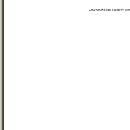
Canal
rss
servido por el
trujam�n
de la