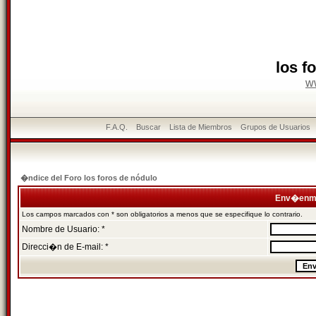
los f
w
F.A.Q.
Buscar
Lista de Miembros
Grupos de Usuarios
�ndice del Foro los foros de nódulo
Env�enme
Los campos marcados con * son obligatorios a menos que se especifique lo contrario.
Nombre de Usuario: *
Direcci�n de E-mail: *