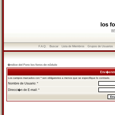
los f
w
F.A.Q.
Buscar
Lista de Miembros
Grupos de Usuarios
�ndice del Foro los foros de nódulo
Env�enme
Los campos marcados con * son obligatorios a menos que se especifique lo contrario.
Nombre de Usuario: *
Direcci�n de E-mail: *