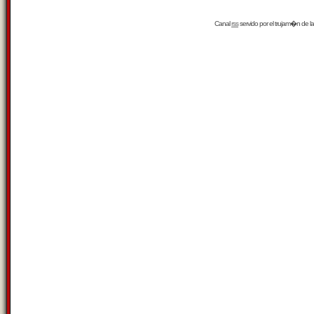
Canal
rss
servido por el
trujam�n
de la