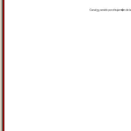
Canal
rss
servido por el
trujam�n
de la