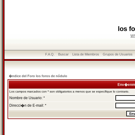
los f
w
F.A.Q.
Buscar
Lista de Miembros
Grupos de Usuarios
�ndice del Foro los foros de nódulo
Env�enme
Los campos marcados con * son obligatorios a menos que se especifique lo contrario.
Nombre de Usuario: *
Direcci�n de E-mail: *