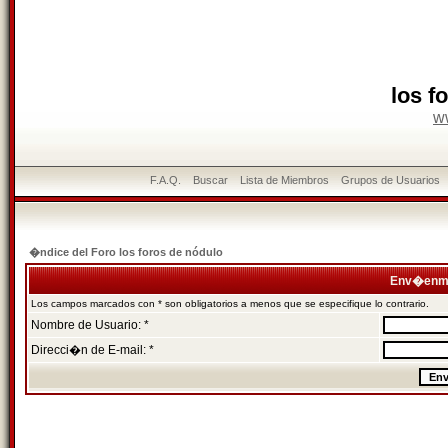
los f
w
F.A.Q.
Buscar
Lista de Miembros
Grupos de Usuarios
�ndice del Foro los foros de nódulo
Env�enme
Los campos marcados con * son obligatorios a menos que se especifique lo contrario.
Nombre de Usuario: *
Direcci�n de E-mail: *