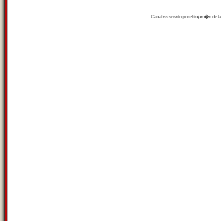
Canal
rss
servido por el
trujam�n
de la