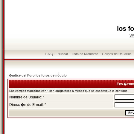
los f
w
F.A.Q.
Buscar
Lista de Miembros
Grupos de Usuarios
�ndice del Foro los foros de nódulo
Env�enme
Los campos marcados con * son obligatorios a menos que se especifique lo contrario.
Nombre de Usuario: *
Direcci�n de E-mail: *