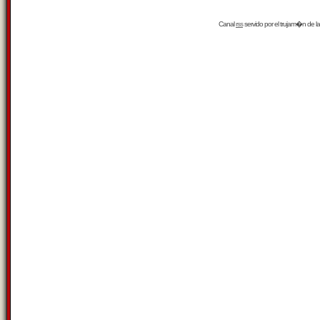
Canal
rss
servido por el
trujam�n
de la