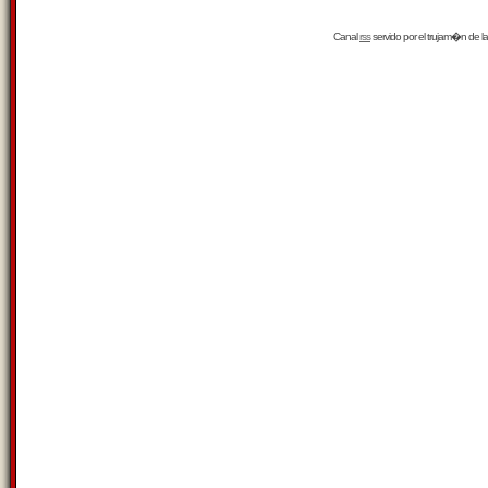
Canal
rss
servido por el
trujam�n
de la