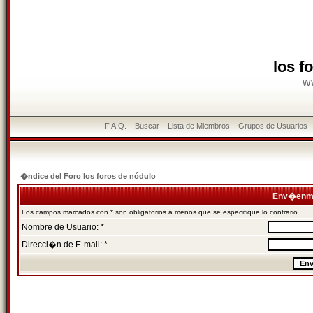
los f
w
F.A.Q.
Buscar
Lista de Miembros
Grupos de Usuarios
�ndice del Foro los foros de nódulo
Env�enme
Los campos marcados con * son obligatorios a menos que se especifique lo contrario.
Nombre de Usuario: *
Direcci�n de E-mail: *