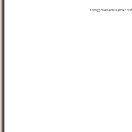
Canal
rss
servido por el
trujam�n
de la