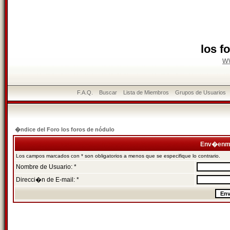
los f
w
F.A.Q.
Buscar
Lista de Miembros
Grupos de Usuarios
�ndice del Foro los foros de nódulo
Env�enme
Los campos marcados con * son obligatorios a menos que se especifique lo contrario.
Nombre de Usuario: *
Direcci�n de E-mail: *