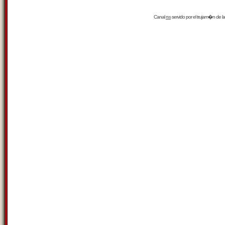
Canal
rss
servido por el
trujam�n
de la