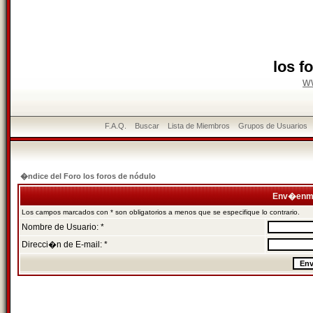
los f
w
F.A.Q.
Buscar
Lista de Miembros
Grupos de Usuarios
�ndice del Foro los foros de nódulo
Env�enme
Los campos marcados con * son obligatorios a menos que se especifique lo contrario.
Nombre de Usuario: *
Direcci�n de E-mail: *