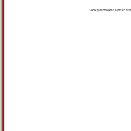
Canal
rss
servido por el
trujam�n
de la