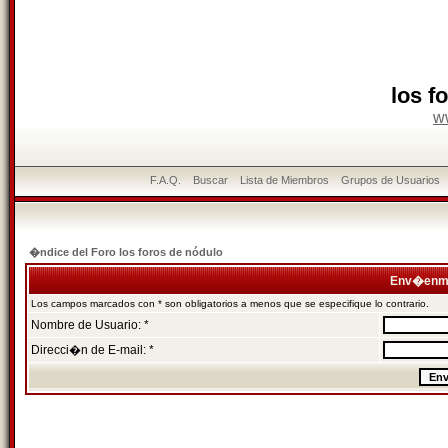
los f
w
F.A.Q.
Buscar
Lista de Miembros
Grupos de Usuarios
�ndice del Foro los foros de nódulo
Env�enme
Los campos marcados con * son obligatorios a menos que se especifique lo contrario.
Nombre de Usuario: *
Direcci�n de E-mail: *