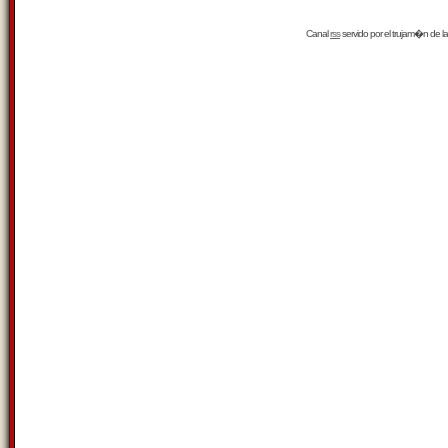
Canal
rss
servido por el
trujam�n
de la