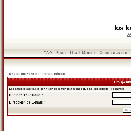
los f
w
F.A.Q.
Buscar
Lista de Miembros
Grupos de Usuarios
�ndice del Foro los foros de nódulo
Env�enme
Los campos marcados con * son obligatorios a menos que se especifique lo contrario.
Nombre de Usuario: *
Direcci�n de E-mail: *