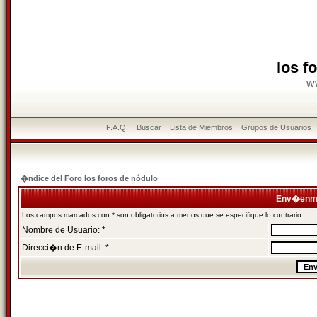
los f
w
F.A.Q.
Buscar
Lista de Miembros
Grupos de Usuarios
�ndice del Foro los foros de nódulo
Env�enme
Los campos marcados con * son obligatorios a menos que se especifique lo contrario.
Nombre de Usuario: *
Direcci�n de E-mail: *