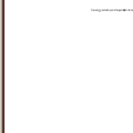
Canal
rss
servido por el
trujam�n
de la