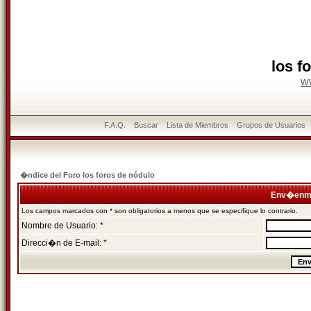
los f
w
F.A.Q.
Buscar
Lista de Miembros
Grupos de Usuarios
�ndice del Foro los foros de nódulo
Env�enme
Los campos marcados con * son obligatorios a menos que se especifique lo contrario.
Nombre de Usuario: *
Direcci�n de E-mail: *