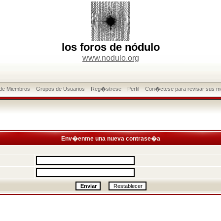
los foros de nódulo
www.nodulo.org
 de Miembros
Grupos de Usuarios
Reg�strese
Perfil
Con�ctese para revisar sus m
Env�enme una nueva contrase�a