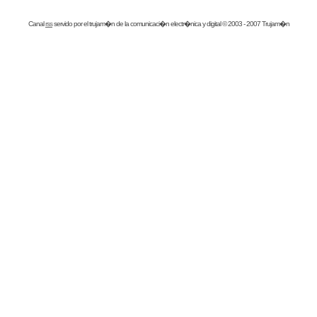
Canal
rss
servido por el
trujam�n
de la comunicaci�n electr�nica y digital © 2003 - 2007 Trujam�n