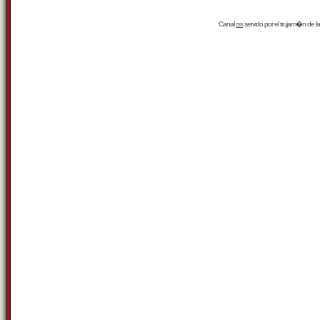
Canal
rss
servido por el
trujam�n
de la