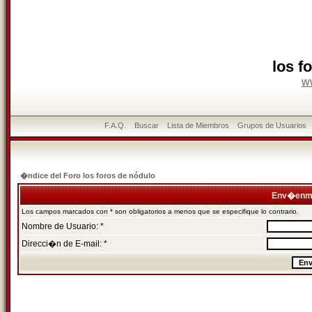
los f
w
F.A.Q.
Buscar
Lista de Miembros
Grupos de Usuarios
�ndice del Foro los foros de nódulo
Env�enme
Los campos marcados con * son obligatorios a menos que se especifique lo contrario.
Nombre de Usuario: *
Direcci�n de E-mail: *