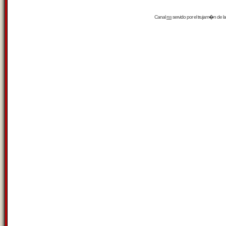
Canal
rss
servido por el
trujam�n
de la