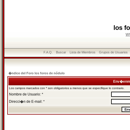
los f
w
F.A.Q.
Buscar
Lista de Miembros
Grupos de Usuarios
�ndice del Foro los foros de nódulo
Env�enme
Los campos marcados con * son obligatorios a menos que se especifique lo contrario.
Nombre de Usuario: *
Direcci�n de E-mail: *