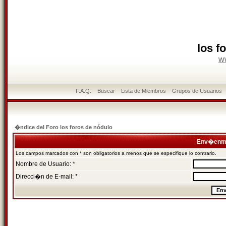
los f
w
F.A.Q.
Buscar
Lista de Miembros
Grupos de Usuarios
�ndice del Foro los foros de nódulo
Env�enme
Los campos marcados con * son obligatorios a menos que se especifique lo contrario.
Nombre de Usuario: *
Direcci�n de E-mail: *