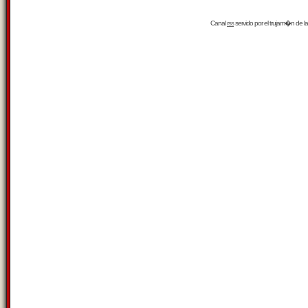
Canal
rss
servido por el
trujam�n
de la