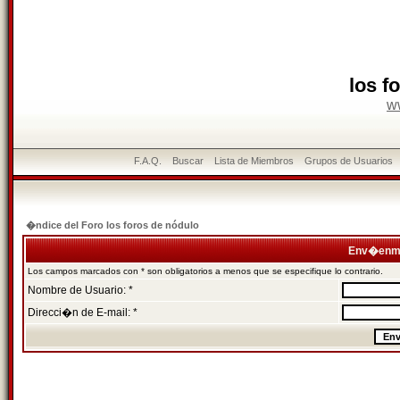
los f
w
F.A.Q.
Buscar
Lista de Miembros
Grupos de Usuarios
�ndice del Foro los foros de nódulo
Env�enme
Los campos marcados con * son obligatorios a menos que se especifique lo contrario.
Nombre de Usuario: *
Direcci�n de E-mail: *