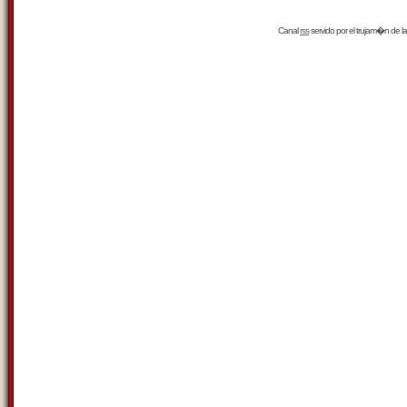
Canal
rss
servido por el
trujam�n
de la