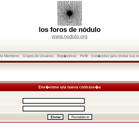
los foros de nódulo
www.nodulo.org
 de Miembros
Grupos de Usuarios
Reg�strese
Perfil
Con�ctese para revisar sus m
Env�enme una nueva contrase�a