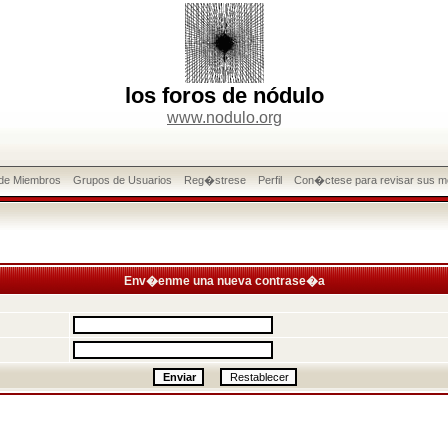
los foros de nódulo
www.nodulo.org
 de Miembros
Grupos de Usuarios
Reg�strese
Perfil
Con�ctese para revisar sus m
Env�enme una nueva contrase�a