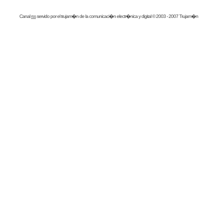
Canal
rss
servido por el
trujam�n
de la comunicaci�n electr�nica y digital © 2003 - 2007 Trujam�n