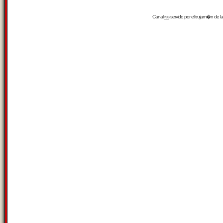
Canal
rss
servido por el
trujam�n
de la