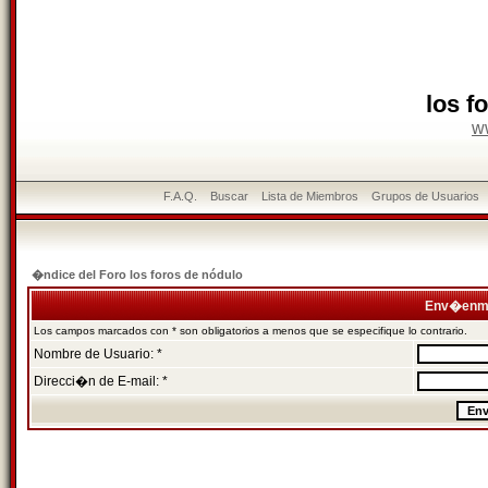
los f
w
F.A.Q.
Buscar
Lista de Miembros
Grupos de Usuarios
�ndice del Foro los foros de nódulo
Env�enme
Los campos marcados con * son obligatorios a menos que se especifique lo contrario.
Nombre de Usuario: *
Direcci�n de E-mail: *