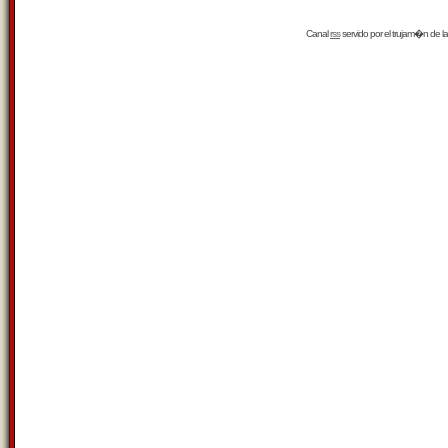
Canal
rss
servido por el
trujam�n
de la