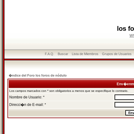
los f
w
F.A.Q.
Buscar
Lista de Miembros
Grupos de Usuarios
�ndice del Foro los foros de nódulo
Env�enme
Los campos marcados con * son obligatorios a menos que se especifique lo contrario.
Nombre de Usuario: *
Direcci�n de E-mail: *