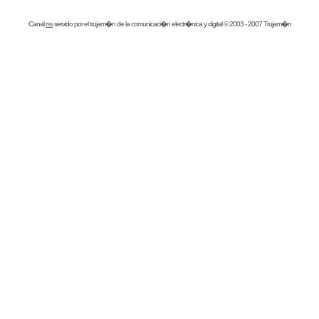
Canal
rss
servido por el
trujam�n
de la comunicaci�n electr�nica y digital © 2003 - 2007 Trujam�n