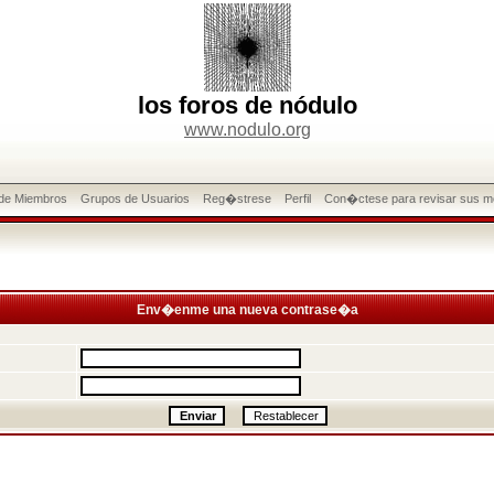
los foros de nódulo
www.nodulo.org
 de Miembros
Grupos de Usuarios
Reg�strese
Perfil
Con�ctese para revisar sus m
Env�enme una nueva contrase�a