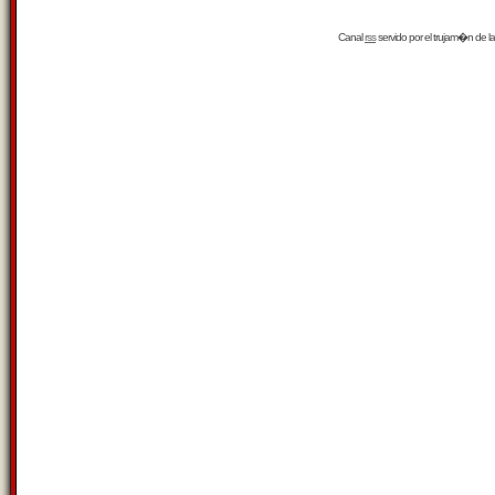
Canal
rss
servido por el
trujam�n
de la