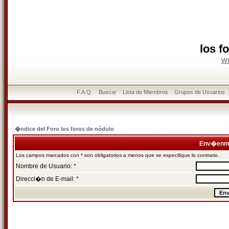
los f
w
F.A.Q.
Buscar
Lista de Miembros
Grupos de Usuarios
�ndice del Foro los foros de nódulo
Env�enme
Los campos marcados con * son obligatorios a menos que se especifique lo contrario.
Nombre de Usuario: *
Direcci�n de E-mail: *