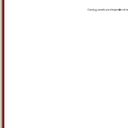
Canal
rss
servido por el
trujam�n
de la