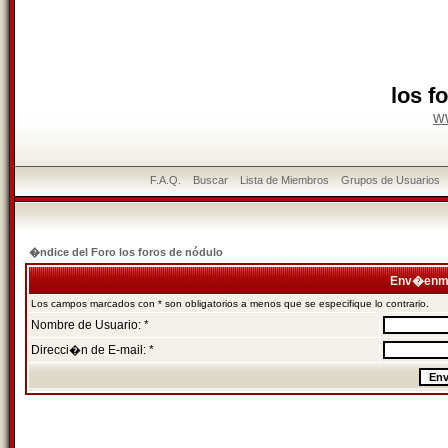
los f
w
F.A.Q.
Buscar
Lista de Miembros
Grupos de Usuarios
�ndice del Foro los foros de nódulo
Env�enme
Los campos marcados con * son obligatorios a menos que se especifique lo contrario.
Nombre de Usuario: *
Direcci�n de E-mail: *