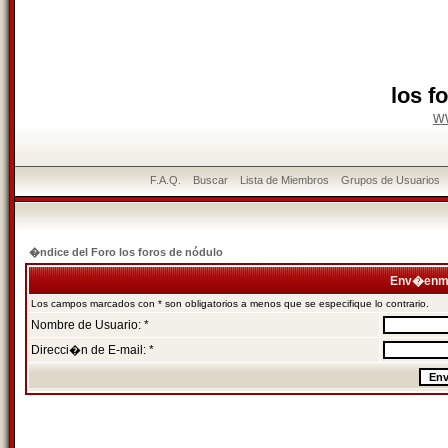
los f
w
F.A.Q.
Buscar
Lista de Miembros
Grupos de Usuarios
�ndice del Foro los foros de nódulo
Env�enme
Los campos marcados con * son obligatorios a menos que se especifique lo contrario.
Nombre de Usuario: *
Direcci�n de E-mail: *