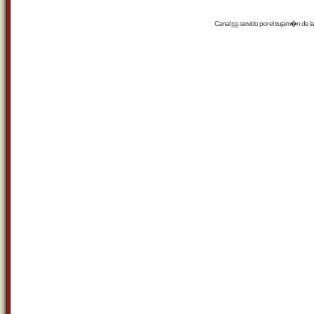
Canal
rss
servido por el
trujam�n
de la