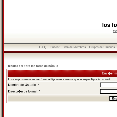
los f
w
F.A.Q.
Buscar
Lista de Miembros
Grupos de Usuarios
�ndice del Foro los foros de nódulo
Env�enme
Los campos marcados con * son obligatorios a menos que se especifique lo contrario.
Nombre de Usuario: *
Direcci�n de E-mail: *