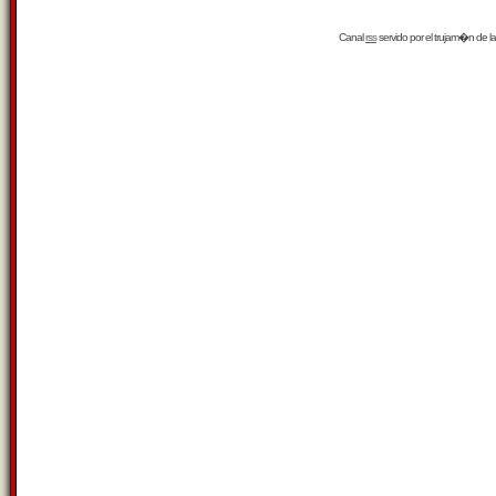
Canal
rss
servido por el
trujam�n
de la